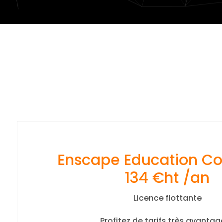
Enscape Education Co
134 €ht /an
Licence flottante
Profitez de tarifs très avanta