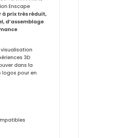
ction Enscape
à prix très réduit,
éel, d’assemblage
ormance
 visualisation
périences 3D
ouver dans la
s logos pour en
ompatibles